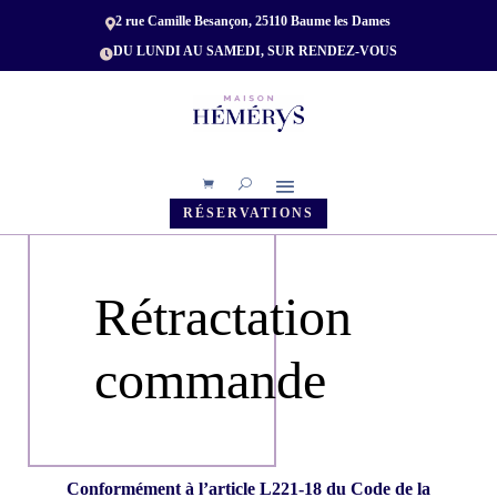
2 rue Camille Besançon, 25110 Baume les Dames

DU LUNDI AU SAMEDI, SUR RENDEZ-VOUS

RÉSERVATIONS
Rétractation
commande
Conformément à l’article L221-18 du Code de la