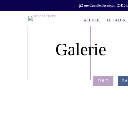
2 rue Camille Besançon, 25110

ACCUEIL
LE SALON
Galerie
TOUT
BA