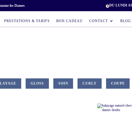
DU LUNDI A
 Baume les Dames

PRESTATIONS & TARIFS
BON CADEAU
CONTACT
BLOG
LAYAGE
GLOSS
SOIN
CURLY
COUPE