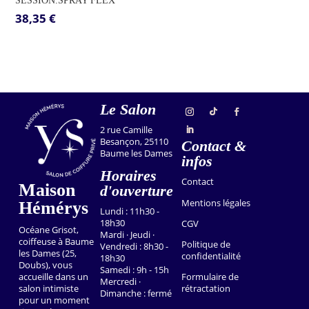
38,35
€
Le Salon
2 rue Camille
Besançon, 25110
Contact &
Baume les Dames
infos
Horaires
Contact
Maison
d'ouverture
Mentions légales
Hémérys
Lundi : 11h30 -
18h30
CGV
Océane Grisot,
Mardi · Jeudi ·
coiffeuse à Baume
Politique de
Vendredi : 8h30 -
les Dames (25,
confidentialité
18h30
Doubs), vous
Samedi : 9h - 15h
accueille dans un
Formulaire de
Mercredi ·
salon intimiste
rétractation
Dimanche : fermé
pour un moment