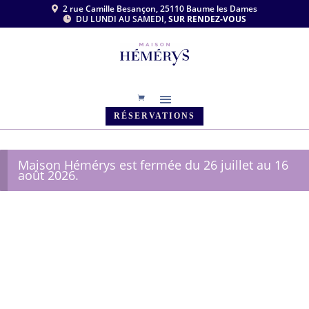
2 rue Camille Besançon, 25110 Baume les Dames

DU LUNDI AU SAMEDI,
SUR RENDEZ-VOUS

RÉSERVATIONS
Maison Hémérys est fermée du 26 juillet au 16
août 2026.