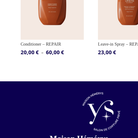
Conditioner – REPAIR
Leave-in Spray – RE
20,00
€
60,00
€
23,00
€
Plage
–
de
prix :
20,00 €
à
60,00 €