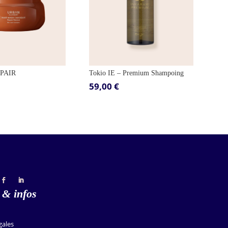
EPAIR
Tokio IE – Premium Shampoing
59,00
€
 & infos
gales