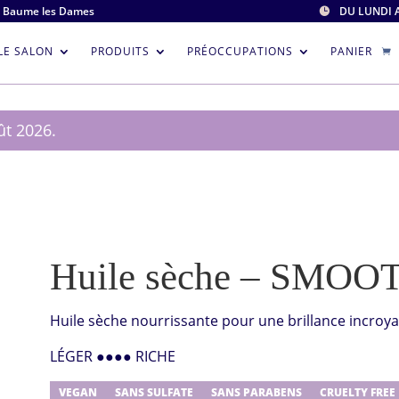
0 Baume les Dames
DU LUNDI 

LE SALON
PRODUITS
PRÉOCCUPATIONS
PANIER
ût 2026.
Huile sèche – SMOO
Huile sèche nourrissante pour une brillance incroya
LÉGER
●●●●
RICHE
VEGAN
SANS SULFATE
SANS PARABENS
CRUELTY FREE