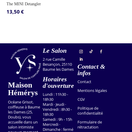
The MINI Detangler
13,50
€
Le Salon
2 rue Camille
Besançon, 25110
Contact &
Baume les Dames
infos
Horaires
Contact
Maison
d'ouverture
Mentions légales
Hémérys
Lundi : 11h30 -
18h30
CGV
Océane Grisot,
Mardi · Jeudi ·
coiffeuse à Baume
Politique de
Vendredi : 8h30 -
les Dames (25,
confidentialité
18h30
Doubs), vous
Samedi : 9h - 15h
accueille dans un
Formulaire de
Mercredi ·
salon intimiste
rétractation
Dimanche : fermé
pour un moment