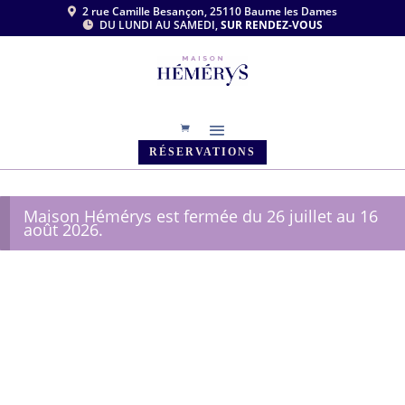
2 rue Camille Besançon, 25110 Baume les Dames

DU LUNDI AU SAMEDI,
SUR RENDEZ-VOUS

RÉSERVATIONS
Maison Hémérys est fermée du 26 juillet au 16
août 2026.