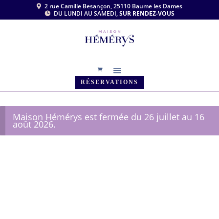
2 rue Camille Besançon, 25110 Baume les Dames

DU LUNDI AU SAMEDI,
SUR RENDEZ-VOUS

RÉSERVATIONS
Maison Hémérys est fermée du 26 juillet au 16
août 2026.