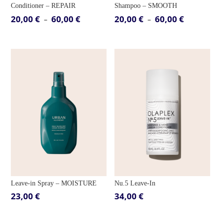
Conditioner – REPAIR
Shampoo – SMOOTH
20,00
€
60,00
€
20,00
€
60,00
€
Plage
Plage
–
–
de
de
prix :
prix :
20,00 €
20,00 €
à
à
60,00 €
60,00 €
Leave-in Spray – MOISTURE
Nu.5 Leave-In
23,00
€
34,00
€