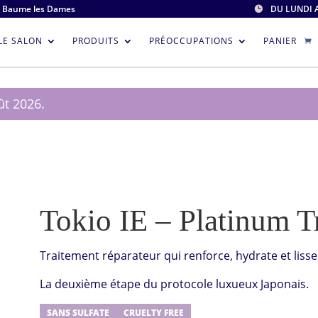
0 Baume les Dames
DU LUNDI 

LE SALON
PRODUITS
PRÉOCCUPATIONS
PANIER
ût 2026.
Tokio IE – Platinum T
Traitement réparateur qui renforce, hydrate et lisse l
La deuxième étape du protocole luxueux Japonais.
SANS SULFATE
CRUELTY FREE