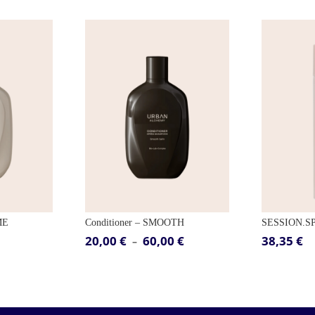
ME
Conditioner – SMOOTH
SESSION.S
20,00
€
60,00
€
38,35
€
Plage
–
de
prix :
20,00 €
à