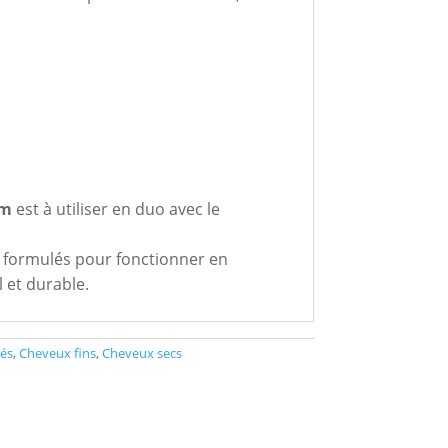
u
um
est à utiliser en duo avec le
é formulés pour fonctionner en
l et durable.
rés
,
Cheveux fins
,
Cheveux secs