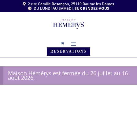
2 rue Camille Besançon, 25110 Baume les Dames

DU LUNDI AU SAMEDI,
SUR RENDEZ-VOUS

RÉSERVATIONS
Maison Hémérys est fermée du 26 juillet au 16
août 2026.