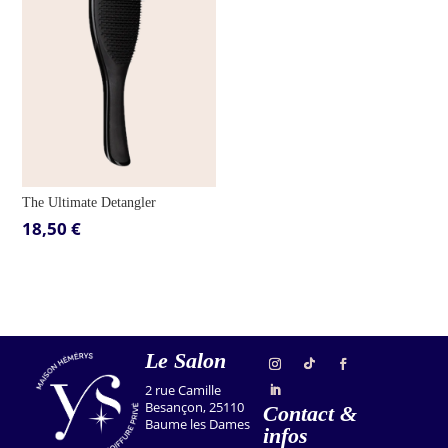
The Ultimate Detangler
18,50
€
Le Salon
2 rue Camille
Besançon, 25110
Contact &
Baume les Dames
infos